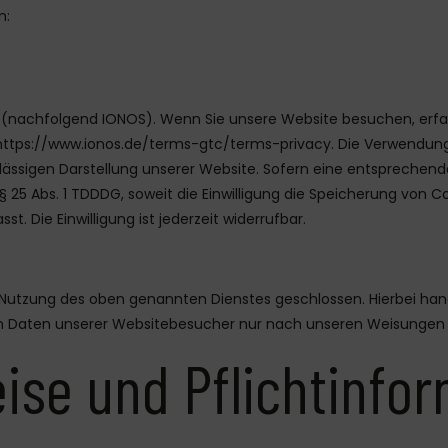
n:
ur (nachfolgend IONOS). Wenn Sie unsere Website besuchen, erfass
https://www.ionos.de/terms-gtc/terms-privacy
. Die Verwendung
lässigen Darstellung unserer Website. Sofern eine entsprechende
d § 25 Abs. 1 TDDDG, soweit die Einwilligung die Speicherung von
. Die Einwilligung ist jederzeit widerrufbar.
 Nutzung des oben genannten Dienstes geschlossen. Hierbei ha
en Daten unserer Websitebesucher nur nach unseren Weisungen 
ise und Pflicht­info