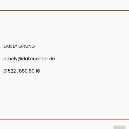
EMELY GRUND
emely@datenreiter.de
01522 . 880 80 16