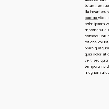
totam rem ap
illo inventore 
beatae
vitae 
enim ipsam vo
aspernatur aut
consequuntur 
ratione volup
porro quisqua
quia dolor sit
velit, sed qu
tempora incidu
magnam aliqu