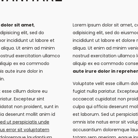
dolor sit amet
,
Lorem ipsum dolor sit amet, 
ipisicing elit, sed do
adipisicing elit, sed do eiusm
r incididunt ut labore et
incididunt ut labore et dolor
aliqua. Ut enim ad minim
aliqua. Ut enim ad minim veni
nostrud exercitation ullamco
nostrud exercitation ullamco la
t aliquip ex ea commodo
aliquip ex ea commodo cons
s aute irure dolor in
aute irure dolor in reprehen
in.
Voluptate velit esse cillum do
t esse cillum dolore eu
fugiat nulla pariatur. Excepteur
riatur. Excepteur sint
occaecat cupidatat non proide
datat non proident, sunt in
culpa qui officia deserunt moll
cia deserunt mollit anim id
est laborum. Sed ut perspiciat
ed ut perspiciatis unde
omnis iste natus error sit vol
us error sit voluptatem
accusantium doloremque lau
doloremque laudantium,
totam rem aperiam, eaque ip