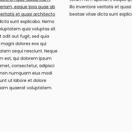
eriam, eaque ipsa quae ab
illo inventore veritatis et quas
veritatis et quasi architecto
beatae vitae dicta sunt explic
dicta sunt explicabo. Nemo
luptatem quia voluptas sit
 odit aut fugit, sed quia
magni dolores eos qui
tatem sequi nesciunt. Neque
m est, qui dolorem ipsum
 amet, consectetur, adipisci
ia non numquam eius modi
nt ut labore et dolore
am quaerat voluptatem.