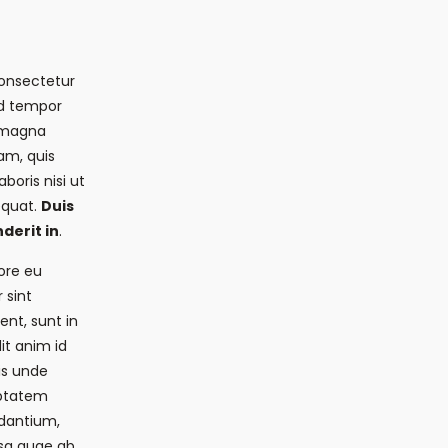
consectetur
od tempor
e magna
am, quis
boris nisi ut
equat.
Duis
derit in
.
lore eu
 sint
nt, sunt in
it anim id
is unde
uptatem
dantium,
sa quae ab