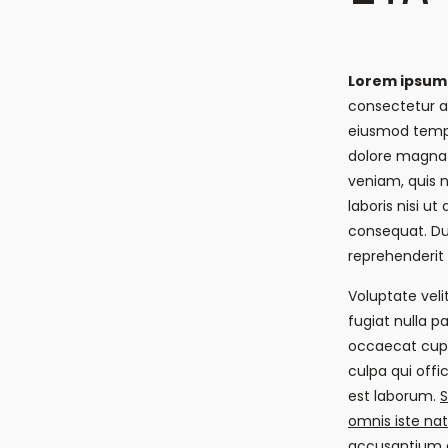
Lorem ipsum 
consectetur ad
eiusmod tempo
dolore magna 
veniam, quis 
laboris nisi u
consequat. Dui
reprehenderit 
Voluptate veli
fugiat nulla pa
occaecat cupi
culpa qui offi
est laborum.
S
omnis iste nat
accusantium 