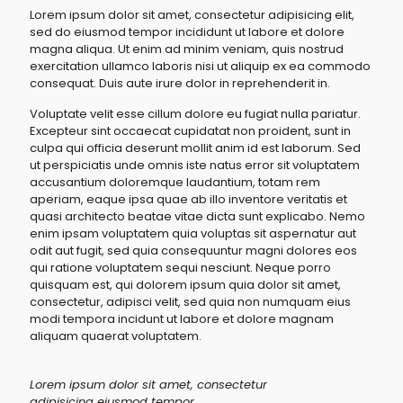
Lorem ipsum dolor sit amet, consectetur adipisicing elit,
sed do eiusmod tempor incididunt ut labore et dolore
magna aliqua. Ut enim ad minim veniam, quis nostrud
exercitation ullamco laboris nisi ut aliquip ex ea commodo
consequat. Duis aute irure dolor in reprehenderit in.
Voluptate velit esse cillum dolore eu fugiat nulla pariatur.
Excepteur sint occaecat cupidatat non proident, sunt in
culpa qui officia deserunt mollit anim id est laborum. Sed
ut perspiciatis unde omnis iste natus error sit voluptatem
accusantium doloremque laudantium, totam rem
aperiam, eaque ipsa quae ab illo inventore veritatis et
quasi architecto beatae vitae dicta sunt explicabo. Nemo
enim ipsam voluptatem quia voluptas sit aspernatur aut
odit aut fugit, sed quia consequuntur magni dolores eos
qui ratione voluptatem sequi nesciunt. Neque porro
quisquam est, qui dolorem ipsum quia dolor sit amet,
consectetur, adipisci velit, sed quia non numquam eius
modi tempora incidunt ut labore et dolore magnam
aliquam quaerat voluptatem.
Lorem ipsum dolor sit amet, consectetur
adipisicing eiusmod tempor