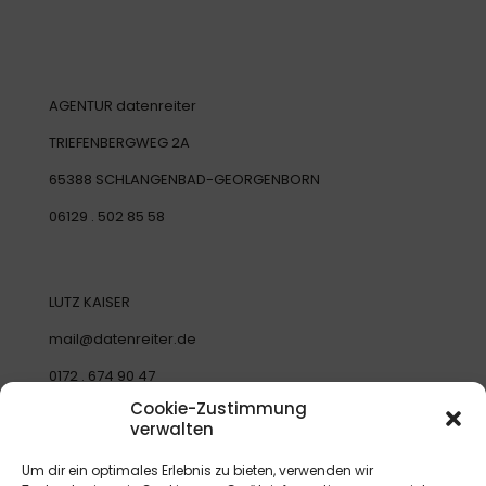
AGENTUR datenreiter
TRIEFENBERGWEG 2A
65388 SCHLANGENBAD-GEORGENBORN
06129 . 502 85 58
LUTZ KAISER
mail@datenreiter.de
0172 . 674 90 47
Cookie-Zustimmung
verwalten
EMELY GRUND
Um dir ein optimales Erlebnis zu bieten, verwenden wir