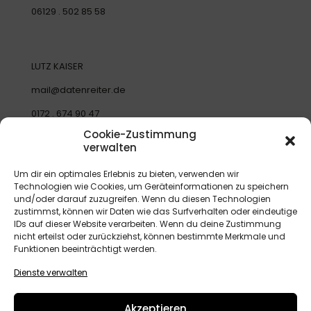
06129 . 502 85 58
LUTZ KAISER
mail@datenreiter.de
0172 . 674 90 47
Cookie-Zustimmung
verwalten
EMELY GRUND
Um dir ein optimales Erlebnis zu bieten, verwenden wir
Technologien wie Cookies, um Geräteinformationen zu speichern
emely@datenreiter.de
und/oder darauf zuzugreifen. Wenn du diesen Technologien
zustimmst, können wir Daten wie das Surfverhalten oder eindeutige
01522 . 880 80 16
IDs auf dieser Website verarbeiten. Wenn du deine Zustimmung
nicht erteilst oder zurückziehst, können bestimmte Merkmale und
Funktionen beeinträchtigt werden.
Dienste verwalten
Akzeptieren