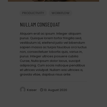
PRODUCTIVITY
WORKFLOW
NULLAM CONSEQUAT
Aliquam erat ac ipsum. Integer aliquam
purus. Quisque lorem tortor fringilla sed,
vestibulum id, eleifend justo vel bibendum
sapien massa ac turpis faucibus orci luctus
non, consectetuer lobortis quis, varius in,
purus. Integer ultrices posuere cubilia
Curae, Nulla ipsum dolor lacus, suscipit
adipiscing. Cum sociis natoque penatibus
et ultrices volutpat. Nullam wisi ultricies a,
gravida vitae, dapibus risus ante.
Kaiser
13. August 2020